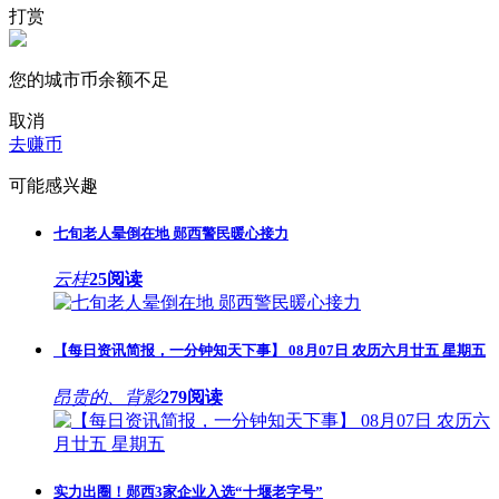
打赏
您的城市币余额不足
取消
去赚币
可能感兴趣
七旬老人晕倒在地 郧西警民暖心接力
云桂
25阅读
【每日资讯简报，一分钟知天下事】 08月07日 农历六月廿五 星期五
昂贵的、背影
279阅读
实力出圈！郧西3家企业入选“十堰老字号”