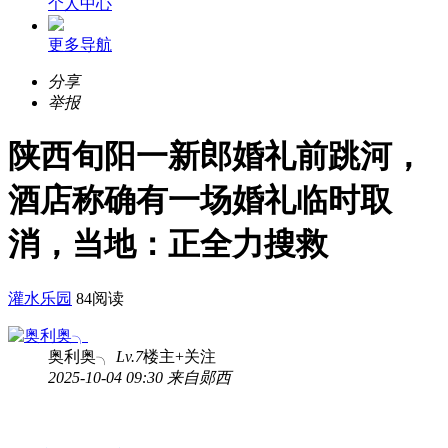
个人中心
更多导航
分享
举报
陕西旬阳一新郎婚礼前跳河，
酒店称确有一场婚礼临时取
消，当地：正全力搜救
灌水乐园
84阅读
奥利奥╮
Lv.7
楼主
+关注
2025-10-04 09:30 来自郧西