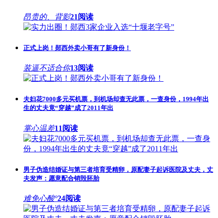
昂贵的、背影
21阅读
正式上岗！郧西外卖小哥有了新身份！
装逼不适合你
13阅读
夫妇花7000多元买机票，到机场却查无此票，一查身份，1994年出
生的丈夫竟“穿越”成了2011年出
掌心温差
11阅读
男子伪造结婚证与第三者培育受精卵，原配妻子起诉医院及丈夫，丈
夫发声：愿意配合销毁胚胎
难免心酸°
24阅读