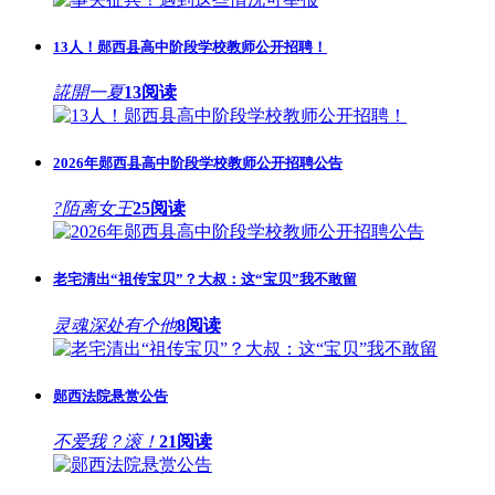
13人！郧西县高中阶段学校教师公开招聘！
誮開一夏
13阅读
2026年郧西县高中阶段学校教师公开招聘公告
?陌离女王
25阅读
老宅清出“祖传宝贝”？大叔：这“宝贝”我不敢留
灵魂深处有个他
8阅读
郧西法院悬赏公告
不爱我？滚！
21阅读