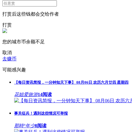
打赏后这些钱都会交给作者
打赏
您的城市币余额不足
取消
去赚币
可能感兴趣
【每日资讯简报，一分钟知天下事】 08月06日 农历六月廿四 星期四
花姐爱旅游
14阅读
事关征兵！遇到这些情况可举报
那時°年少
8阅读