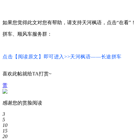
如果您觉得此文对您有帮助，请支持天河枫语，点击“在看”！
拼车、顺风车服务群：
点
击【阅读原文】即可进入
>>天河枫语
——长途拼车
喜欢此帖就给TA打赏~
赏
感谢您的赏脸阅读
3
5
10
15
20