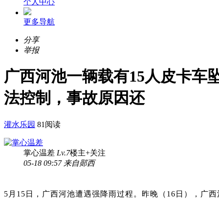
个人中心
更多导航
分享
举报
广西河池一辆载有15人皮卡车
法控制，事故原因还
灌水乐园
81阅读
掌心温差
Lv.7
楼主
+关注
05-18 09:57 来自郧西
5月15日，广西河池遭遇强降雨过程。昨晚（16日），广