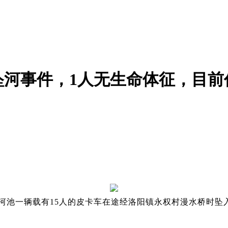
坠河事件，1人无生命体征，目前
西河池一辆载有15人的皮卡车在途经洛阳镇永权村漫水桥时