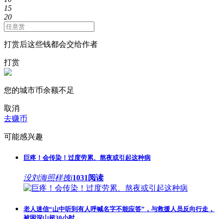
15
20
打赏后这些钱都会交给作者
打赏
您的城市币余额不足
取消
去赚币
可能感兴趣
巨疼！会传染！过度劳累、熬夜或引起这种病
没刘海照样拽i
1031阅读
老人迷信“山中听到有人呼喊名字不能应答”，与救援人员反向行走，
被困深山超30小时