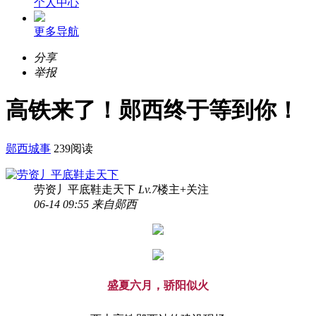
个人中心
更多导航
分享
举报
高铁来了！郧西终于等到你！
郧西城事
239阅读
劳资丿平底鞋走天下
Lv.7
楼主
+关注
06-14 09:55 来自郧西
盛夏六月，骄阳似火