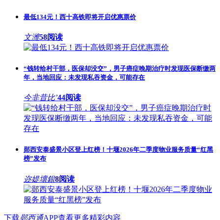
最低134元！西十高铁即将开启优惠票价
文潍
58阅读
“钱转给村干部，医保却没交”，男子癌症晚期治疗时发现医保断缴两
年，当地回应：未发现私吞资金，可能存在
今非昔比’
44阅读
郧西安泰盛景小区登上红榜！十堰2026年二季度物业服务质量“红黑
榜”发布
迩媞壞銀
8阅读
下载
郧西通
APP查看更多精彩内容