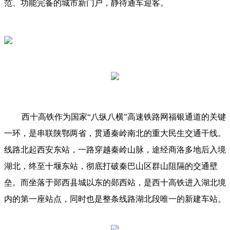
范、功能完备的城市新门户，静待通车迎客。
西十高铁
作为国家“八纵八横”高速铁路网福银通道的关键
一环，是串联陕鄂两省，贯通秦岭南北的重大民生交通干线。
线路北起西安东站，一路穿越秦岭山脉，途经商洛多地后入境
湖北，终至十堰东站，彻底打破秦巴山区群山阻隔的交通壁
垒。而坐落于郧西县城以东的郧西站，是西十高铁进入湖北境
内的第一座站点，同时也是整条线路湖北段唯一的新建车站。