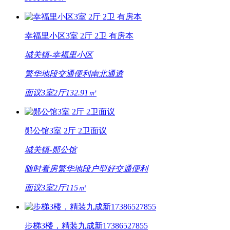
幸福里小区3室 2厅 2卫 有房本
城关镇-
幸福里小区
繁华地段
交通便利
南北通透
面议
3室2厅
132.91㎡
郧公馆3室 2厅 2卫面议
城关镇-
郧公馆
随时看房
繁华地段
户型好
交通便利
面议
3室2厅
115㎡
步梯3楼，精装九成新17386527855