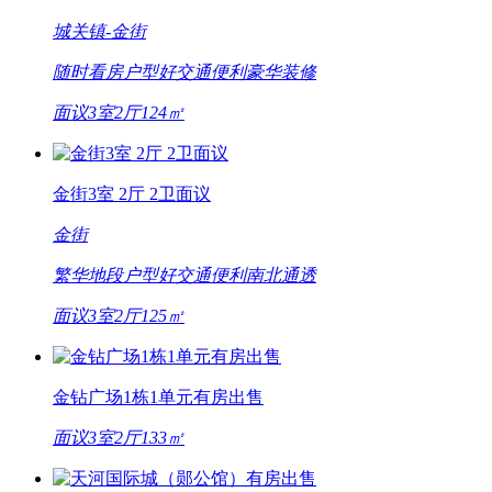
城关镇-
金街
随时看房
户型好
交通便利
豪华装修
面议
3室2厅
124㎡
金街3室 2厅 2卫面议
金街
繁华地段
户型好
交通便利
南北通透
面议
3室2厅
125㎡
金钻广场1栋1单元有房出售
面议
3室2厅
133㎡