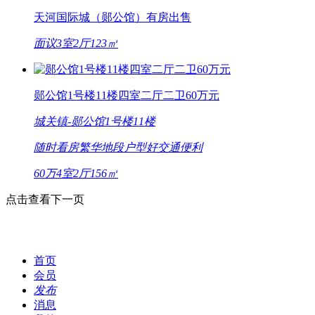
天河国际城（郧公馆）有房出售
面议
3室2厅
123㎡
郧公馆1号楼11楼四室二厅二卫60万元
城关镇-
郧公馆1号楼11楼
随时看房
繁华地段
户型好
交通便利
60万
4室2厅
156㎡
点击查看下一页
首页
会员
发布
消息