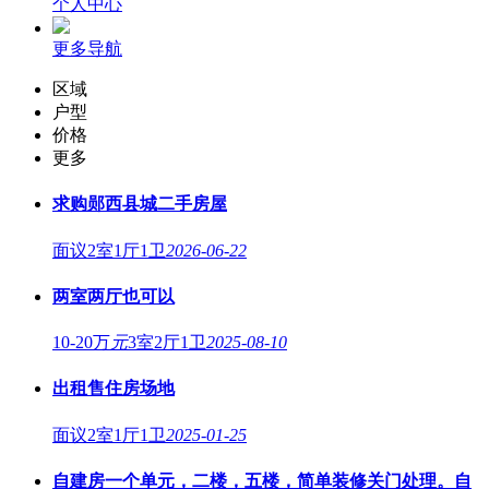
个人中心
更多导航
区域
户型
价格
更多
求购郧西县城二手房屋
面议
2室1厅1卫
2026-06-22
两室两厅也可以
10-20万
元
3室2厅1卫
2025-08-10
出租售住房场地
面议
2室1厅1卫
2025-01-25
自建房一个单元，二楼，五楼，简单装修关门处理。自